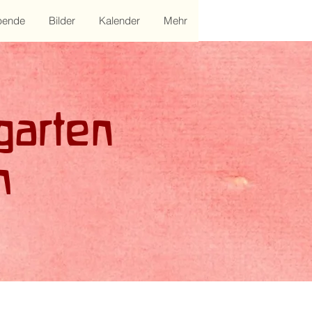
pende
Bilder
Kalender
Mehr
garten
m