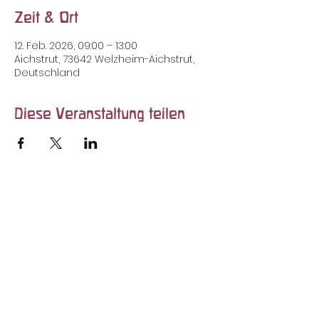
Zeit & Ort
12. Feb. 2026, 09:00 – 13:00
Aichstrut, 73642 Welzheim-Aichstrut,
Deutschland
Diese Veranstaltung teilen
Rufen Sie uns an:
0 71 82 / 60 55
So finden Sie uns:
Kaisersbacher Str. 28 | 73642 Welzheim
- Aichstrut
Impressum
© 2024 Waldorfkindergarten Welzheim