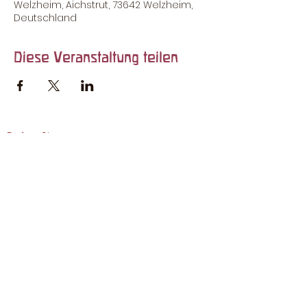
Welzheim, Aichstrut, 73642 Welzheim,
Deutschland
Diese Veranstaltung teilen
Rufen Sie uns an:
0 71 82 / 60 55
So finden Sie uns:
Kaisersbacher Str. 28 | 73642 Welzheim
- Aichstrut
Impressum
© 2024 Waldorfkindergarten Welzheim
Datenschutz
Kontakt