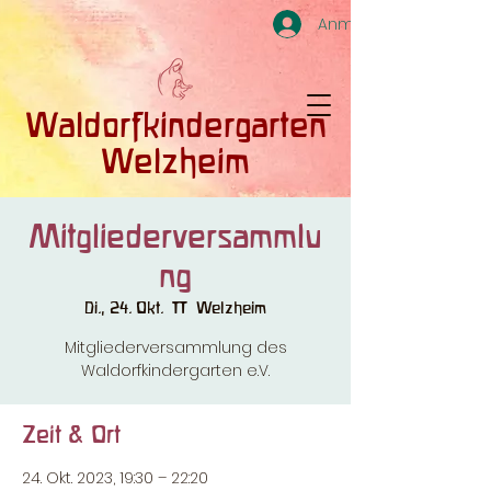
Anmelden
Waldorfkindergarten
Welzheim
Mitgliederversammlu
ng
Di., 24. Okt.
  |  
Welzheim
Mitgliederversammlung des
Waldorfkindergarten e.V.
Zeit & Ort
24. Okt. 2023, 19:30 – 22:20