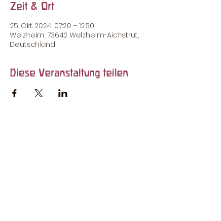
Zeit & Ort
25. Okt. 2024, 07:20 – 12:50
Welzheim, 73642 Welzheim-Aichstrut,
Deutschland
Diese Veranstaltung teilen
Rufen Sie uns an:
0 71 82 / 60 55
So finden Sie uns:
Kaisersbacher Str. 28 | 73642 Welzheim
- Aichstrut
Impressum
© 2024 Waldorfkindergarten Welzheim